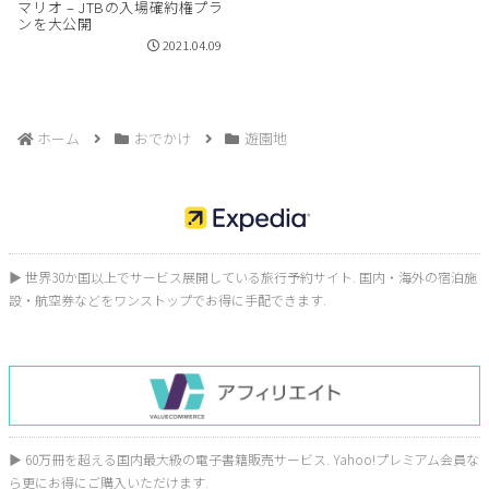
マリオ – JTBの入場確約権プラ
ンを大公開
2021.04.09
ホーム
おでかけ
遊園地
▶︎ 世界30か国以上でサービス展開している旅行予約サイト. 国内・海外の宿泊施
設・航空券などをワンストップでお得に手配できます.
▶︎ 60万冊を超える国内最大級の電子書籍販売サービス. Yahoo!プレミアム会員な
ら更にお得にご購入いただけます.